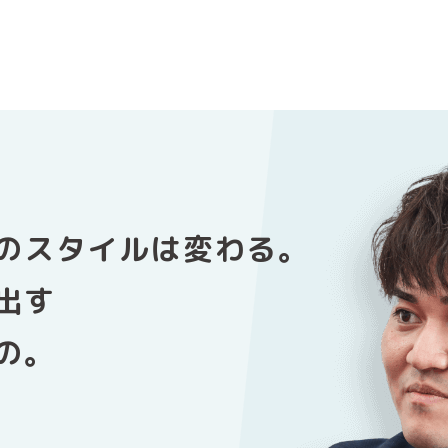
の
スタイルは変わる。
出す
の。