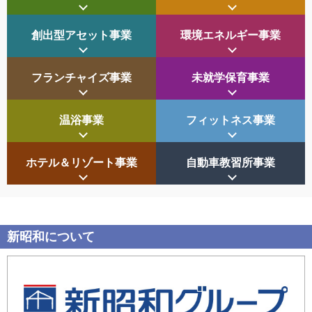
創出型アセット
事業
環境エネルギー
事業
フランチャイズ
事業
未就学保育
事業
温浴
事業
フィットネス
事業
ホテル＆リゾート
事業
自動車教習所
事業
新昭和について