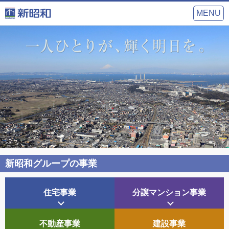
MENU
新昭和グループの事業
住宅
事業
分譲マンション
事業
不動産
事業
建設
事業