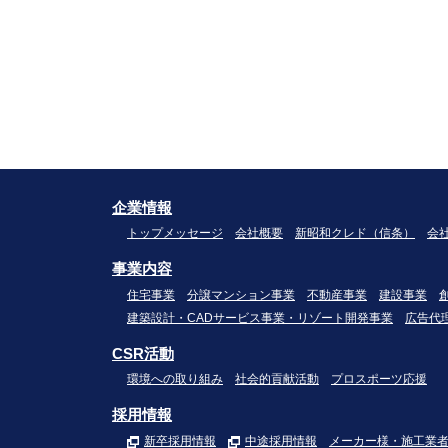
企業情報
トップメッセージ
会社概要
新昭和クレド（信条）
会
事業内容
住宅事業
分譲マンション事業
不動産事業
建設事業
建築設計・CADサービス事業・リゾート開発事業
広告代
CSR活動
環境への取り組み
社会的貢献活動
プロスポーツ応援
採用情報
新卒採用情報
中途採用情報
メーカー様・施工業