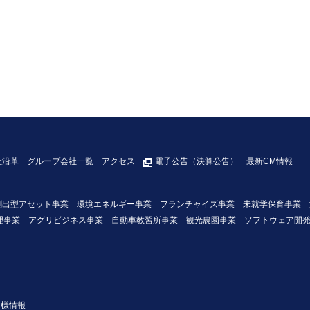
社沿革
グループ会社一覧
アクセス
電子公告（決算公告）
最新CM情報
創出型アセット事業
環境エネルギー事業
フランチャイズ事業
未就学保育事業
理事業
アグリビジネス事業
自動車教習所事業
観光農園事業
ソフトウェア開
者様情報