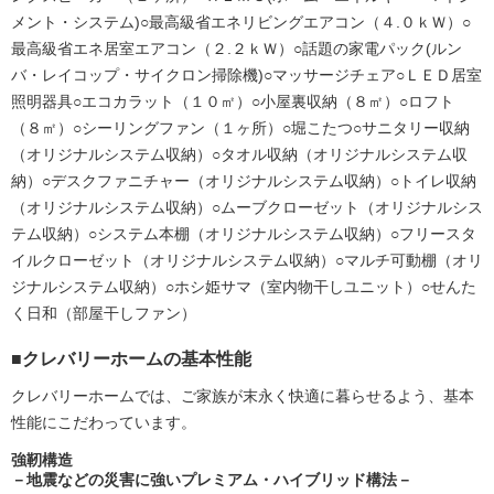
メント・システム)○最高級省エネリビングエアコン（４.０ｋＷ）○
最高級省エネ居室エアコン（２.２ｋＷ）○話題の家電パック(ルン
バ・レイコップ・サイクロン掃除機)○マッサージチェア○ＬＥＤ居室
照明器具○エコカラット（１０㎡）○小屋裏収納（８㎡）○ロフト
（８㎡）○シーリングファン（１ヶ所）○堀こたつ○サニタリー収納
（オリジナルシステム収納）○タオル収納（オリジナルシステム収
納）○デスクファニチャー（オリジナルシステム収納）○トイレ収納
（オリジナルシステム収納）○ムーブクローゼット（オリジナルシス
テム収納）○システム本棚（オリジナルシステム収納）○フリースタ
イルクローゼット（オリジナルシステム収納）○マルチ可動棚（オリ
ジナルシステム収納）○ホシ姫サマ（室内物干しユニット）○せんた
く日和（部屋干しファン）
■クレバリーホームの基本性能
クレバリーホームでは、ご家族が末永く快適に暮らせるよう、基本
性能にこだわっています。
強靭構造
－地震などの災害に強いプレミアム・ハイブリッド構法－