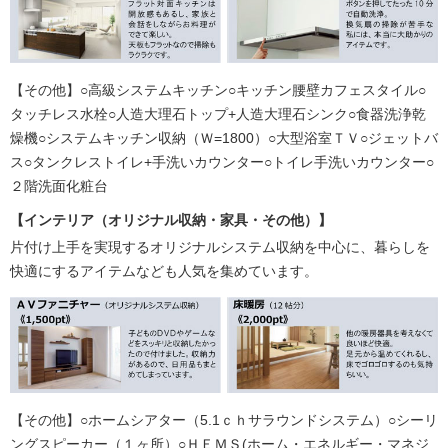
【その他】○高級システムキッチン○キッチン腰壁カフェスタイル○
タッチレス水栓○人造大理石トップ+人造大理石シンク○食器洗浄乾
燥機○システムキッチン収納（Ｗ=1800）○大型浴室ＴＶ○ジェットバ
ス○タンクレストイレ+手洗いカウンター○トイレ手洗いカウンター○
２階洗面化粧台
【インテリア（オリジナル収納・家具・その他）】
片付け上手を実現するオリジナルシステム収納を中心に、暮らしを
快適にするアイテムなども人気を集めています。
【その他】○ホームシアター（5.1ｃｈサラウンドシステム）○シーリ
ングスピーカー（１ヶ所）○ＨＥＭＳ(ホーム・エネルギー・マネジ