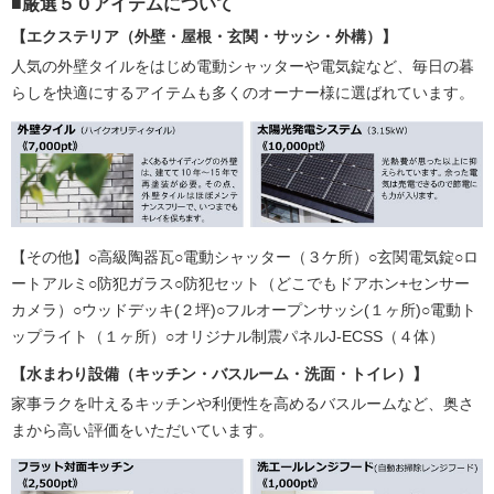
■厳選５０アイテムについて
【エクステリア（外壁・屋根・玄関・サッシ・外構）】
人気の外壁タイルをはじめ電動シャッターや電気錠など、毎日の暮
らしを快適にするアイテムも多くのオーナー様に選ばれています。
【その他】○高級陶器瓦○電動シャッター（３ケ所）○玄関電気錠○ロ
ートアルミ○防犯ガラス○防犯セット（どこでもドアホン+センサー
カメラ）○ウッドデッキ(２坪)○フルオープンサッシ(１ヶ所)○電動ト
ップライト（１ヶ所）○オリジナル制震パネルJ-ECSS（４体）
【水まわり設備（キッチン・バスルーム・洗面・トイレ）】
家事ラクを叶えるキッチンや利便性を高めるバスルームなど、奥さ
まから高い評価をいただいています。