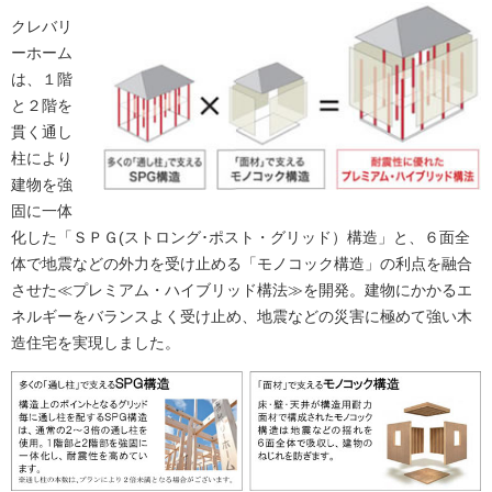
クレバリ
ーホーム
は、１階
と２階を
貫く通し
柱により
建物を強
固に一体
化した「ＳＰＧ(ストロング･ポスト・グリッド）構造」と、６面全
体で地震などの外力を受け止める「モノコック構造」の利点を融合
させた≪プレミアム・ハイブリッド構法≫を開発。建物にかかるエ
ネルギーをバランスよく受け止め、地震などの災害に極めて強い木
造住宅を実現しました。