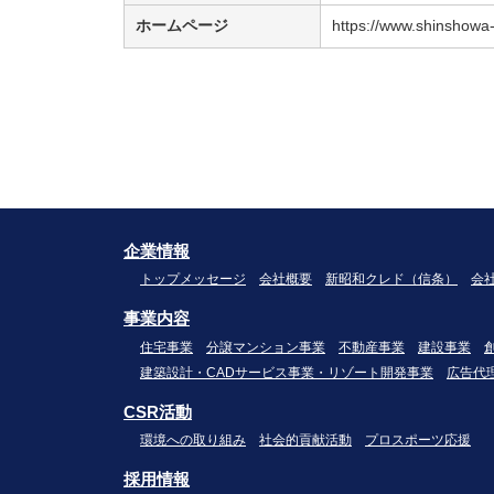
ホームページ
https://www.shinshowa-
企業情報
トップメッセージ
会社概要
新昭和クレド（信条）
会
事業内容
住宅事業
分譲マンション事業
不動産事業
建設事業
建築設計・CADサービス事業・リゾート開発事業
広告代
CSR活動
環境への取り組み
社会的貢献活動
プロスポーツ応援
採用情報