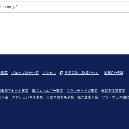
fcp.co.jp/
社沿革
グループ会社一覧
アクセス
電子公告（決算公告）
最新CM情報
創出型アセット事業
環境エネルギー事業
フランチャイズ事業
未就学保育事業
理事業
アグリビジネス事業
自動車教習所事業
観光農園事業
ソフトウェア開