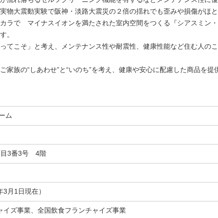
実物大震動実験で阪神・淡路大震災の２倍の揺れでも歪みや損傷がほと
カラで マイナスイオンを満たされた室内空間をつくる『シアスミン・
す。
ってこそ」と考え、メンテナンス性や耐震性、健康性能など住む人のこ
家族の“しあわせ”と“いのち”を考え、健康や安心に配慮した商品を提
ーム
目3番3号 4階
19年3月1日現在）
ャイズ事業、全国飲食フランチャイズ事業