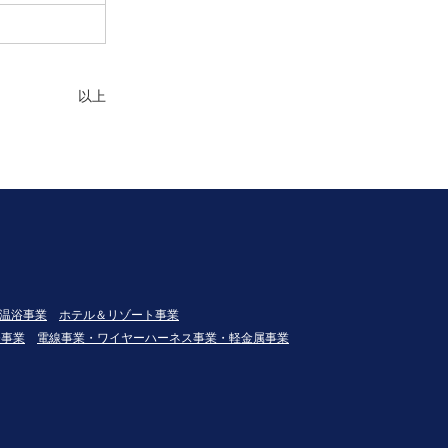
以上
温浴事業
ホテル＆リゾート事業
発事業
電線事業・ワイヤーハーネス事業・軽金属事業