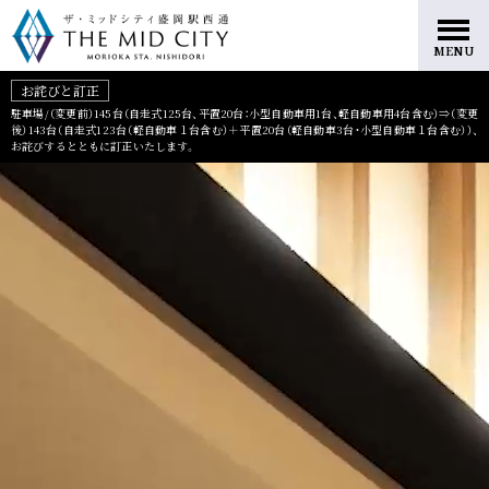
盛岡駅西口開発エリアに利便と華や
MENU
共用空間
お詫びと訂正
駐車場/（変更前）145台（自走式125台、平置20台：小型自動車用1台、軽自動車用4台含む）⇒（変更
後）143台（自走式123台（軽自動車１台含む）＋平置20台（軽自動車3台・小型自動車１台含む））、
お詫びするとともに訂正いたします。