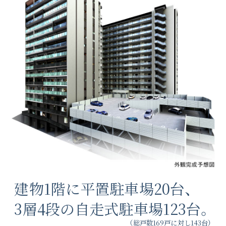
建物1階に平置駐車場20台、
3層4段の自走式駐車場123台。
（総戸数169戸に対し143台）